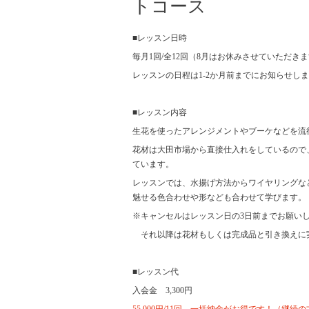
トコース
■レッスン日時
毎月1回/全12回（8月はお休みさせていただき
レッスンの日程は1-2か月前までにお知らせし
■レッスン内容
生花を使ったアレンジメントやブーケなどを流
花材は大田市場から直接仕入れをしているので
ています。
レッスンでは、水揚げ方法からワイヤリングな
魅せる色合わせや形なども合わせて学びます。
※キャンセルはレッスン日の3日前までお願い
それ以降は花材もしくは完成品と引き換えに
■レッスン代
入会金 3,300円