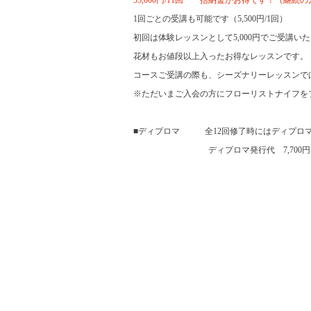
55,000円/11回
一括納金がお得です！（継続の
1回ごとの受講も可能です（5,500円/1回）
初回は体験レッスンとして5,000円でご受講い
花材もお値段以上入ったお得なレッスンです。
コースご受講の際も、シーズナリーレッスンで
※ただいまご入会の方にフローリストナイフを
■ディプロマ 全12回修了時にはディプロ
ディプロマ発行代 7,700円（