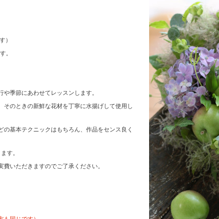
ます）
ます。
行や季節にあわせて
レッスンします。
、そのときの新鮮な花材を丁寧に水揚げして使用し
どの基本テクニックはもちろん、
作品をセンス良く
します。
実費いただきます
ので
ご了承ください。