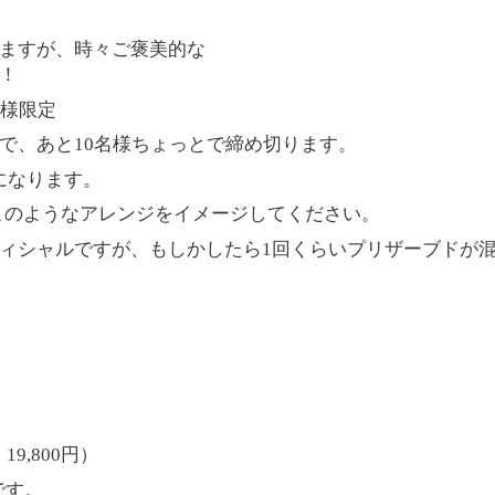
ますが、時々ご褒美的な
！
様限定
で、あと
10
名様ちょっとで締め切ります。
になります。
このようなアレンジをイメージしてください。
ィシャルですが、もしかしたら
1
回くらいプリザーブドが
込
19,800
円）
です。