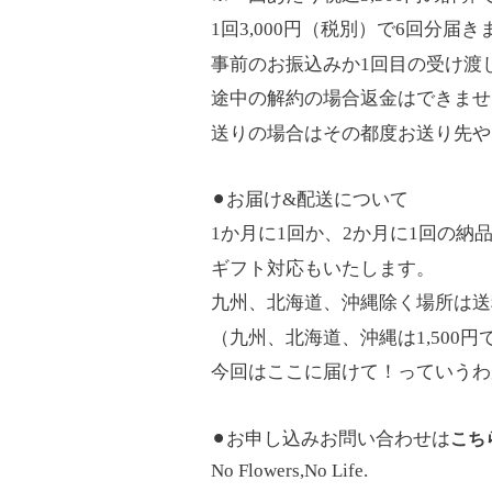
1
回
3,000
円（税別）で
6
回分届き
事前のお振込みか
1
回目の受け渡
途中の解約の場合返金はできませ
送りの場合はその都度お送り先や
⚫︎お届け
&
配送について
1
か月に
1
回か、
2
か月に
1
回の納
ギフト対応もいたします。
九州、北海道、沖縄除く場所は送
（九州、北海道、沖縄は
1,500
円
今回はここに届けて！っていうわ
⚫︎お申し込みお問い合わせは
こち
No Flowers,No Life.