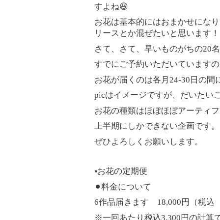
すよね
😆
お花は基本的にはおまかせになり
リースとか混ぜたいと思います！
さて、さて、早いものがちの
20
名
すでにご予約いただいていますの
お花が届くのは各月
24-30
日の間
pic
はイメージですが、だいたい
お花の種類はほぼほぼアーティフ
上半期にしかできない企画です。
ぜひよろしくお願いします。
▪️
お花の定期便
⚫︎料金について
6
作品届きます
18,000
円（税
※
一回あたり税込
3,300
円の計算