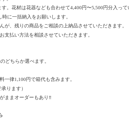
ます。花材は花器なども合わせて
4,400
円〜
5,500
円分入って
し時に一括納入をお願いします。
んが、残りの商品をご相談の上納品させていただきます。
お支払い方法を相談させていただきます。
品のどちらか選べます。
料一律
1,100
円で箱代も含みます。
で承ります）
がままオーダーもあり
‼️
ら