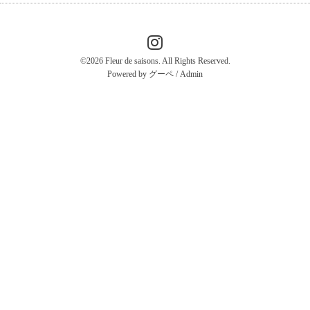
©2026
Fleur de saisons
. All Rights Reserved.
Powered by
グーペ
/
Admin