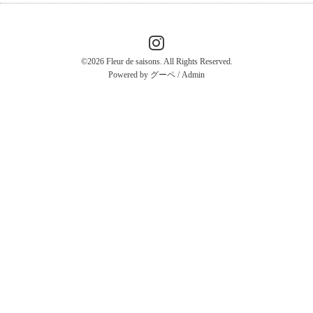
©2026
Fleur de saisons
. All Rights Reserved.
Powered by
グーペ
/
Admin