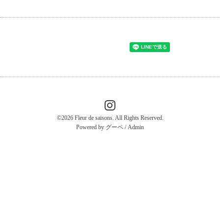
©2026
Fleur de saisons
. All Rights Reserved.
Powered by
グーペ
/
Admin