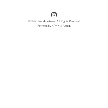
©2026
Fleur de saisons
. All Rights Reserved.
Powered by
グーペ
/
Admin