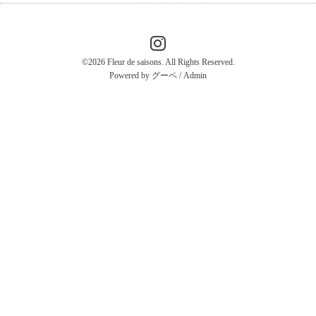
©2026
Fleur de saisons
. All Rights Reserved.
Powered by
グーペ
/
Admin