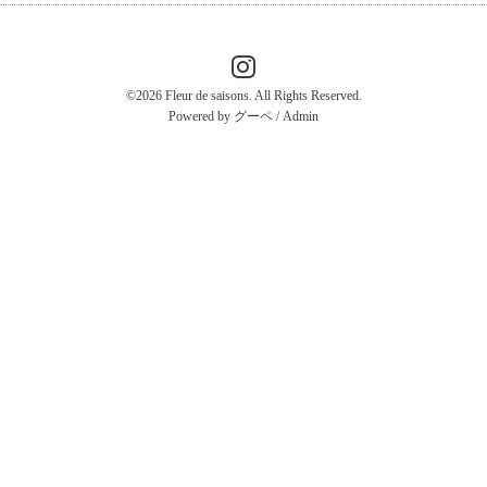
©2026
Fleur de saisons
. All Rights Reserved.
Powered by
グーペ
/
Admin