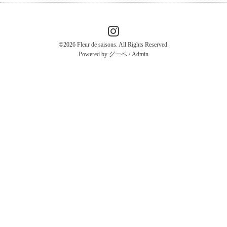
©2026
Fleur de saisons
. All Rights Reserved.
Powered by
グーペ
/
Admin