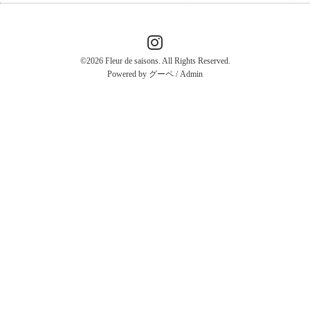
©2026
Fleur de saisons
. All Rights Reserved.
Powered by
グーペ
/
Admin