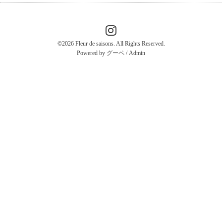
©2026
Fleur de saisons
. All Rights Reserved.
Powered by
グーペ
/
Admin