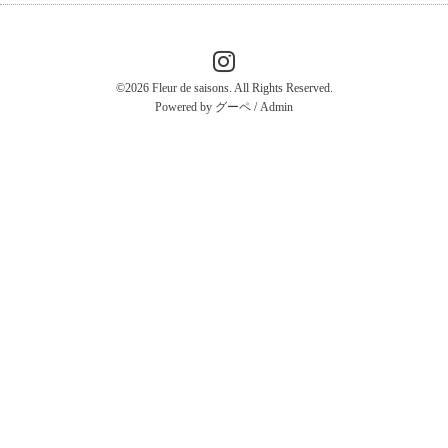
©2026
Fleur de saisons
. All Rights Reserved.
Powered by
グーペ
/
Admin