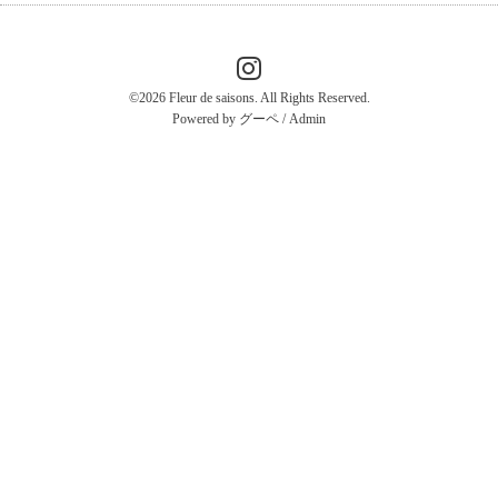
©2026
Fleur de saisons
. All Rights Reserved.
Powered by
グーペ
/
Admin