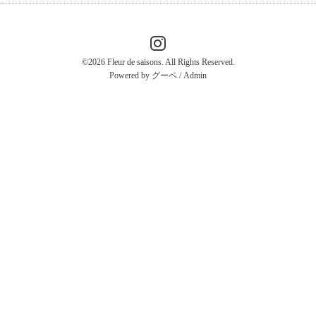
©2026
Fleur de saisons
. All Rights Reserved.
Powered by
グーペ
/
Admin