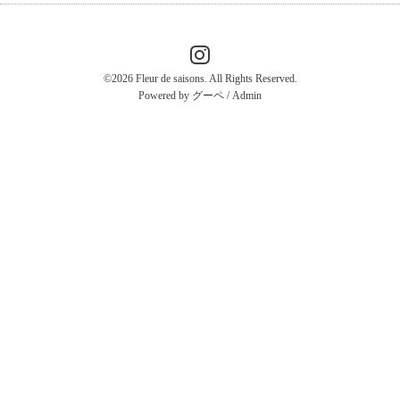
©2026
Fleur de saisons
. All Rights Reserved.
Powered by
グーペ
/
Admin