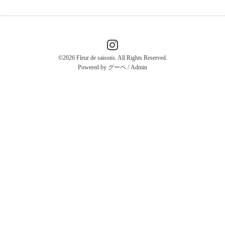
©2026
Fleur de saisons
. All Rights Reserved.
Powered by
グーペ
/
Admin